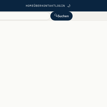
HOME
ÜBER
KONTAKT
LOGIN
🌙
🔍
Suchen