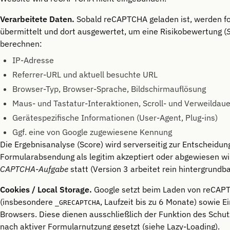
Verarbeitete Daten.
Sobald reCAPTCHA geladen ist, werden f
übermittelt und dort ausgewertet, um eine Risikobewertung (
berechnen:
IP-Adresse
Referrer-URL und aktuell besuchte URL
Browser-Typ, Browser-Sprache, Bildschirmauflösung
Maus- und Tastatur-Interaktionen, Scroll- und Verweildau
Gerätespezifische Informationen (User-Agent, Plug-ins)
Ggf. eine von Google zugewiesene Kennung
Die Ergebnisanalyse (Score) wird serverseitig zur Entscheidun
Formularabsendung als legitim akzeptiert oder abgewiesen wir
CAPTCHA-Aufgabe
statt (Version 3 arbeitet rein hintergrundba
Cookies / Local Storage.
Google setzt beim Laden von reCAP
(insbesondere
, Laufzeit bis zu 6 Monate) sowie E
_GRECAPTCHA
Browsers. Diese dienen ausschließlich der Funktion des Sch
nach aktiver Formularnutzung gesetzt (siehe Lazy-Loading).