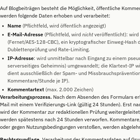
Auf Blogbeiträgen besteht die Möglichkeit, öffentliche Komme
werden folgende Daten erhoben und verarbeitet:
Name
(Pflichtfeld, wird öffentlich angezeigt)
E-Mail-Adresse
(Pflichtfeld, wird
nicht
veröffentlicht): wird
(Fernet/AES-128-CBC), ein kryptografischer Einweg-Hash di
Dublettenprüfung und Rate-Limiting.
IP-Adresse
: wird unmittelbar nach Eingang zu einem ps
serverseitiges Geheimnis) umgewandelt; die Klartext-IP wi
dient ausschließlich der Spam- und Missbrauchsprävention
Kommentare/Stunde je IP).
Kommentartext
(max. 2.000 Zeichen)
Verarbeitungsprozess.
Nach dem Absenden des Formulars erha
Mail mit einem Verifizierungs-Link (gültig 24 Stunden). Erst na
wird der Kommentar zur redaktionellen Prüfung weitergeleite
werden spätestens nach 24 Stunden verworfen. Kommentare,
oder gegen Nutzungsbedingungen verstoßen, werden abgelehn
Rechtsgrundlage.
Verarbeitung der Kommentardaten auf Grun