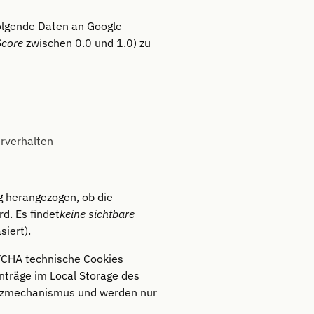
olgende Daten an Google
Score
zwischen 0.0 und 1.0) zu
erverhalten
g herangezogen, ob die
d. Es findet
keine sichtbare
siert).
TCHA technische Cookies
inträge im Local Storage des
utzmechanismus und werden nur