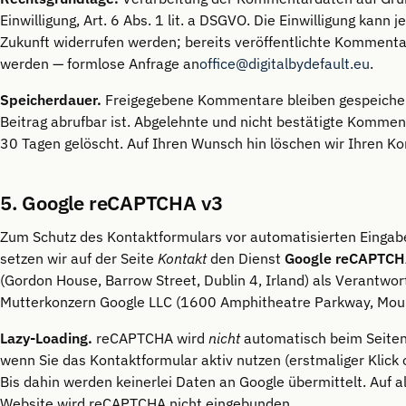
Einwilligung, Art. 6 Abs. 1 lit. a DSGVO. Die Einwilligung kann j
Zukunft widerrufen werden; bereits veröffentlichte Komment
werden — formlose Anfrage an
office@digitalbydefault.eu
.
Speicherdauer.
Freigegebene Kommentare bleiben gespeichert
Beitrag abrufbar ist. Abgelehnte und nicht bestätigte Komme
30 Tagen gelöscht. Auf Ihren Wunsch hin löschen wir Ihren K
5. Google reCAPTCHA v3
Zum Schutz des Kontaktformulars vor automatisierten Eingab
setzen wir auf der Seite
Kontakt
den Dienst
Google reCAPTCH
(Gordon House, Barrow Street, Dublin 4, Irland) als Verantwor
Mutterkonzern Google LLC (1600 Amphitheatre Parkway, Moun
Lazy-Loading.
reCAPTCHA wird
nicht
automatisch beim Seitena
wenn Sie das Kontaktformular aktiv nutzen (erstmaliger Klick o
Bis dahin werden keinerlei Daten an Google übermittelt. Auf a
Website wird reCAPTCHA nicht eingebunden.