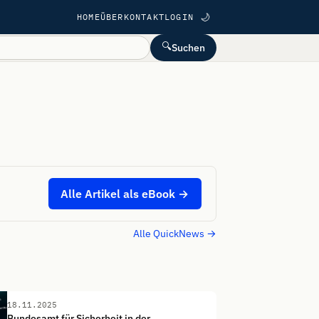
HOME
ÜBER
KONTAKT
LOGIN
🌙
🔍
Suchen
Alle Artikel als eBook →
Alle QuickNews →
18.11.2025
Bundesamt für Sicherheit in der