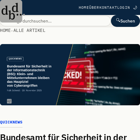
HOME
ÜBER
KONTAKT
LOGIN
🌙
🔍
Suchen
HOME
ALLE ARTIKEL
·
QUICKNEWS
Bundesamt für Sicherheit in der